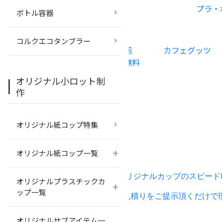
プラ・
ボトル容器
コルクエコタンブラー
珈琲焙煎
カフェグッツ
カップ無料
オリジナル小ロット制
作
オリジナル紙コップ特集
+
オリジナル紙コップ一覧
新追加！
500個
から
納期2週間
でオリジナルカップのスピード
オリジナルプラスチックカ
+
ップ一覧
NEW
PETプラカップの請求書・お見積りをご提示頂くだけで
@
オリジナルサブアイテム一