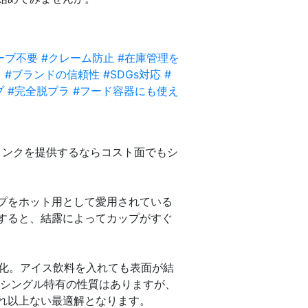
ーブ不要
#クレーム防止
#在庫管理を
り
#ブランドの信頼性
#SDGs対応
#
プ
#完全脱プラ
#フード容器にも使え
リンクを提供するならコスト面でもシ
プをホット用として愛用されている
すると、結露によってカップがすぐ
強化。アイス飲料を入れても表面が結
うシングル特有の性質はありますが、
れ以上ない最適解となります。