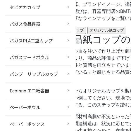
用途、予算、ブランドイメージ。複
タピオカカップ
紙コップ選びは、容器専門店のBM
まずは豊富なラインナップをご覧い
バガス食品容器
既製品紙コップ
オリジナル紙コップ
既製品紙コップ
バガスPLA二重カップ
せっかく心血を注いで作り上げた商
バガスフードボウル
先するあまり、商品の評価まで下げ
高い機能性と質感を両立させていま
っかりしている」と感じさせる品質
バンブーリップルカップ
す。
Ecoinno エコ紙容器
初期段階からオリジナルカップを製
として使い倒してください。現場で
ルへ移行する。このステップを踏む
ペーパーボウル
さらに、原材料高騰や不況といった
スとした調達構造は、状況に応じて
ペーパーボックス
しい時代を生き抜くために。在庫を