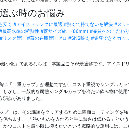
選ぶ時のお悩み
でも安く
#アイスドリンクに最適
#熱くて持てないを解決
#スリ
#最高水準の断熱性
#蓋サイズ統一(86mm)
#品質へのこだわ
#リスク管理
#蓋の在庫管理ゼロ
#SNS映え
#集客できるカッ
の最小化」
であるならば、本製品こそが最適解です。アイスド
高い「二重カップ」が理想ですが、コスト重視でシングルカッ
。しかし、一般的な耐熱シングルカップを冷たい飲み物に使用
う弱点がありました。
コップ」は、その課題をクリアするために両面コーティングを
を保ちます。 「熱いものを入れると手に熱さは伝わる」とい
、かつコストを最小限に抑えたいという戦略的な運用には、こ