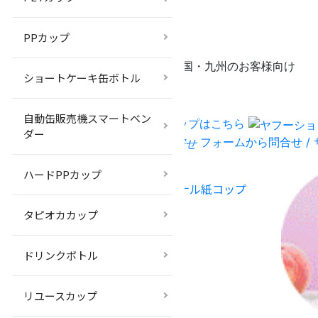
北海道・東北・関東のお客様向け
03-6433-9856
PPカップ
甲信越・中部・北陸・近畿・中国四国・九州のお客様向け
ショートケーキ缶ボトル
075-606-2178
自動缶販売機スマートベン
BMTショップはこちら
ダー
フォームから問合せ /
ハードPPカップ
オリジナル紙コップ
タピオカカップ
ドリンクボトル
リユースカップ