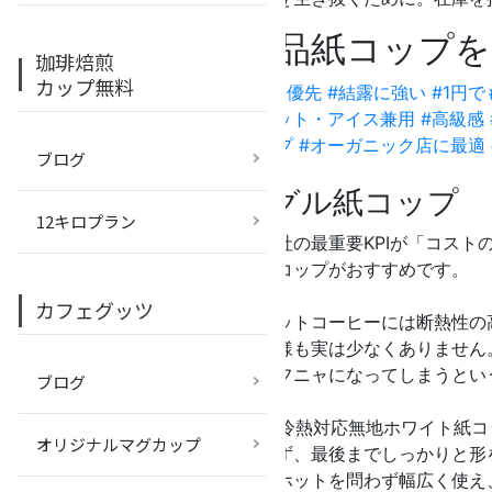
既製品紙コップを
珈琲焙煎
カップ無料
#コスト最優先
#結露に強い
#1円
楽に
#ホット・アイス兼用
#高級感
エコカップ
#オーガニック店に最適
ブログ
る
シングル紙コップ
12キロプラン
現在、貴社の最重要KPIが
「コスト
ングル紙コップがおすすめです。
カフェグッツ
本来、ホットコーヒーには断熱性の
オーナー様も実は少なくありません
にフニャフニャになってしまうとい
ブログ
BMTの「冷熱対応無地ホワイト紙
オリジナルマグカップ
露に負けず、最後までしっかりと形
アイス・ホットを問わず幅広く使え