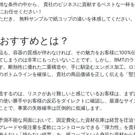
雑な条件の中から、 貴社のビジネスに貢献するベストな一杯
Tにお任せください！
ただき、 無料サンプルで紙コップの違いを体感してください。
のおすすめとは？
品も、容器の質感が伴わなければ、その魅力をお客様に100%
てしまうのは非常にもったいないことです。しかし、BMTの
す。断熱性に優れた二重構造や、手に馴染むエンボス加工。ロ
のボトムラインを確保し、貴社の商品価値を正しく伝える「堅
造するのは、リスクがあり難しいと感じているお客様は、まず
の使い勝手やお客様の反応をダイレクトに確認し、最適なサイ
ことで、事業の失敗確率は圧倒的に低減します。
予測不能な局面において、固定費化した資材在庫は経営を圧迫
グレードや発注量を柔軟にコントロールできる「弾力性」を貴
抱えない「持たない経営」を、紙コップという身近な資材から