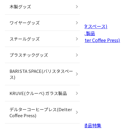
ワイヤーグッズ
木製グッズ
スチールグッズ
プラスチックグッズ
ワイヤーグッズ
人気
BARISTA SPACE(バリスタスペース)
人気
KRUVE(クルーベ) ガラス製品
スチールグッズ
デルターコーヒープレス(Delter Coffee Press)
シーラーフィルムマシン
缶シーリングマシン
プラスチックグッズ
BARISTA SPACE(バリスタスペー
ス)
ECO・スリーブ・ストロー
×
KRUVE(クルーベ) ガラス製品
エコ特集ページ
特集
エコカップ特集
デルターコーヒープレス(Delter
特集
エコ紙フタ特集
Coffee Press)
特集
エコストロー特集
特集
脱プラスチック代替品特集