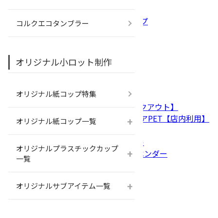
特殊紙コップ一覧
定番
ジェラート紙コップ
コルクエコタンブラー
定番
大型紙カップ
オリジナル小ロット制作
プラ・ボトル・リユースカップ
×
オリジナル紙コップ特集
人気
PETカップ
定番
PETカップ【テイクアウト】
定番
サステナブルクリアPET【店内利用】
+
オリジナル紙コップ一覧
定番
PPカップ
人気
ショートケーキ缶ボトル
オリジナルプラスチックカップ
+
定番
自動缶販売機スマートベンダー
一覧
定番
ハードPPカップ
人気
タピオカカップ
+
オリジナルサブアイテム一覧
人気
ドリンクボトル
エコ
リユースカップ
定番
ボトル容器