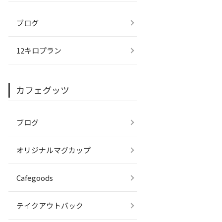
ペーパーボウル
ペーパーボックス
ブログ
12キロプラン
珈琲焙煎
カップ無料
×
カフェグッツ
ブログ
定番
12キロプラン
ブログ
カフェグッツ
オリジナルマグカップ
×
ブログ
Cafegoods
人気
オリジナルマグカップ
Cafegoods
テイクアウトバック
テイクアウトバック
木製グッズ