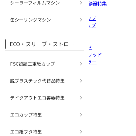
シーラーフィルムマシン
特集
テイクアウトエコ容器特集
エコアイテム一覧
エコ
FSC認証二重紙カップ
缶シーリングマシン
エコ
バガスPLA二重カップ
エコ
バガス食品容器
エコ
紙リッド
ECO・スリーブ・ストロー
エコ
ノーストローリッド
エコ
エコ紙カップ＆紙リッド
エコ
コルクECOタンブラー
FSC認証二重紙カップ
スリーブ一覧
スリーブ
脱プラスチック代替品特集
クリアスリーブ
ストロー一覧
テイクアウトエコ容器特集
エコ
PHAストロー
エコ
PLAストロー
タピオカストロー
エコカップ特集
エアホルダー
エコ
フードラップ
エコ紙フタ特集