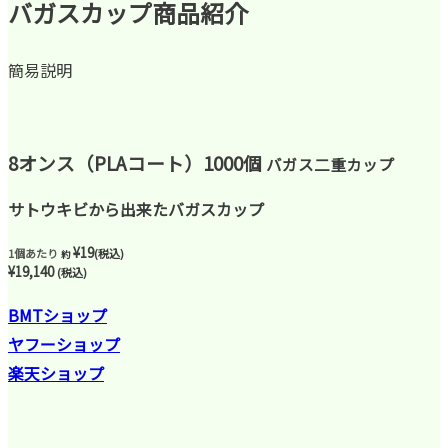
バガスカップ商品紹介
簡易説明
8オンス（PLAコート）1000個
バガス二重カップ
サトウキビから出来たバガスカップ
¥
19
1個あたり
(税込)
約
¥19,140
(税込)
BMTショップ
ヤフーショップ
楽天ショップ