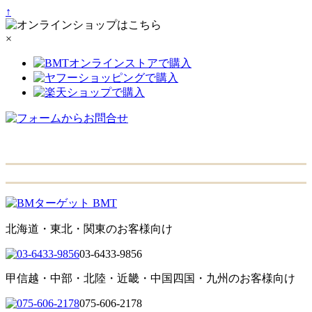
↑
×
北海道・東北・関東のお客様向け
03-6433-9856
甲信越・中部・北陸・近畿・中国四国・九州のお客様向け
075-606-2178