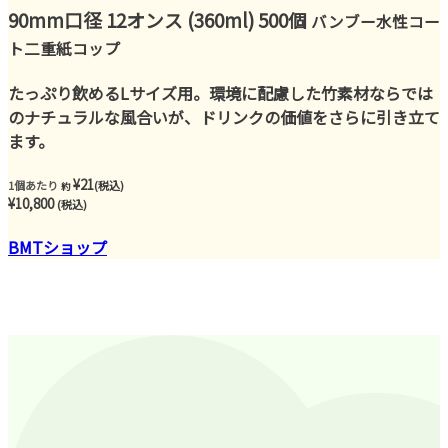
90mm口径 12オンス (360ml) 500個
バンブー水性コー
ト二重紙コップ
たっぷり飲めるLサイズ用。環境に配慮した竹素材ならでは
のナチュラルな風合いが、ドリンクの価値をさらに引き立て
ます。
¥
21
1個あたり
(税込)
約
¥10,800
(税込)
BMTショップ