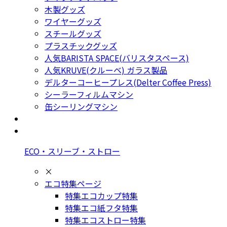
木製グッズ
ワイヤーグッズ
スチールグッズ
プラスチックグッズ
人気
BARISTA SPACE(バリスタスペース)
人気
KRUVE(クルーベ) ガラス製品
デルターコーヒープレス(Delter Coffee Press)
シーラーフィルムマシン
缶シーリングマシン
ECO・スリーブ・ストロー
×
エコ特集ページ
特集
エコカップ特集
特集
エコ紙フタ特集
特集
エコストロー特集