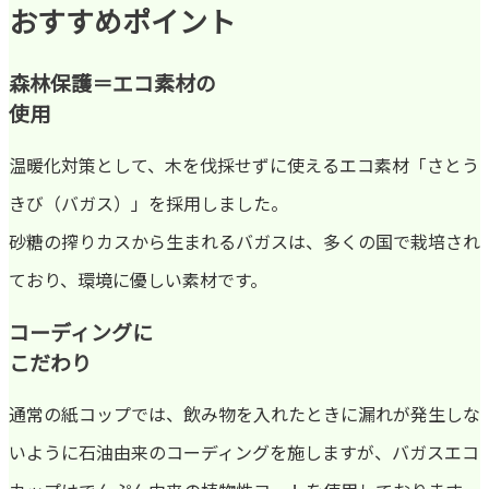
おすすめポイント
森林保護＝エコ素材の
使用
温暖化対策として、木を伐採せずに使えるエコ素材「さとう
きび（バガス）」を採用しました。
砂糖の搾りカスから生まれるバガスは、多くの国で栽培され
ており、環境に優しい素材です。
コーディングに
こだわり
通常の紙コップでは、飲み物を入れたときに漏れが発生しな
いように石油由来のコーディングを施しますが、バガスエコ