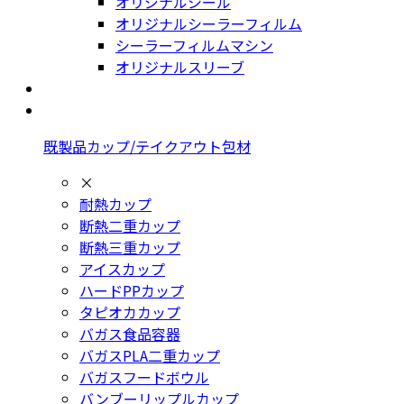
オリジナルシール
オリジナルシーラーフィルム
シーラーフィルムマシン
オリジナルスリーブ
既製品カップ/テイクアウト包材
×
耐熱カップ
断熱二重カップ
断熱三重カップ
アイスカップ
ハードPPカップ
タピオカカップ
バガス食品容器
バガスPLA二重カップ
バガスフードボウル
バンブーリップルカップ