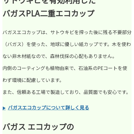
バガスPLA二重エコカップ
バガスエコカップは、サトウキビを搾った後に残る不要部分
（バガス）を使った、地球に優しい紙カップです。木を使わ
ない非木材紙なので、森林伐採の心配もありません。
内側のコーティングも植物由来で、石油系のPEコートを使
わず環境に配慮しています。
また、信頼ある工場で製造しており、品質面でも安心です。
バガスエコカップについて詳しく見る
バガス エコカップの