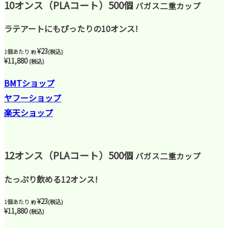
10オンス（PLAコート）500個
バガス二重カップ
ラテアートにもぴったりの10オンス!
¥
23
1個あたり
(税込)
約
¥11,880
(税込)
BMTショップ
ヤフーショップ
楽天ショップ
12オンス（PLAコート）500個
バガス二重カップ
たっぷり飲める12オンス!
¥
23
1個あたり
(税込)
約
¥11,880
(税込)