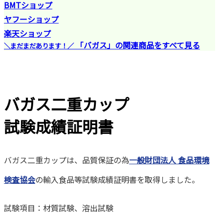
BMTショップ
ヤフーショップ
楽天ショップ
「バガス」の関連商品をすべて見る
＼まだまだあります！／
バガス二重カップ
試験成績証明書
バガス二重カップは、品質保証の為
一般財団法人 食品環境
検査協会
の輸入食品等試験成績証明書を取得しました。
試験項目：材質試験、溶出試験