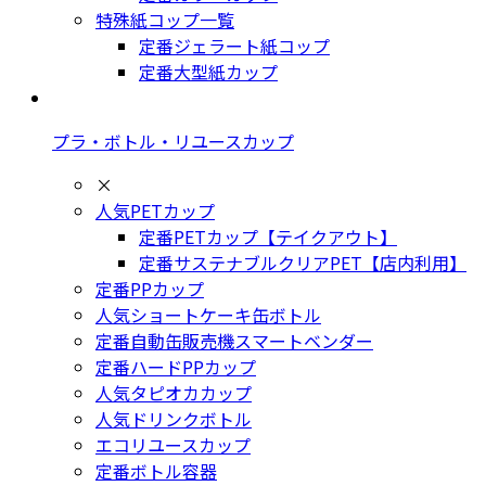
特殊紙コップ一覧
定番
ジェラート紙コップ
定番
大型紙カップ
プラ・ボトル・リユースカップ
×
人気
PETカップ
定番
PETカップ【テイクアウト】
定番
サステナブルクリアPET【店内利用】
定番
PPカップ
人気
ショートケーキ缶ボトル
定番
自動缶販売機スマートベンダー
定番
ハードPPカップ
人気
タピオカカップ
人気
ドリンクボトル
エコ
リユースカップ
定番
ボトル容器