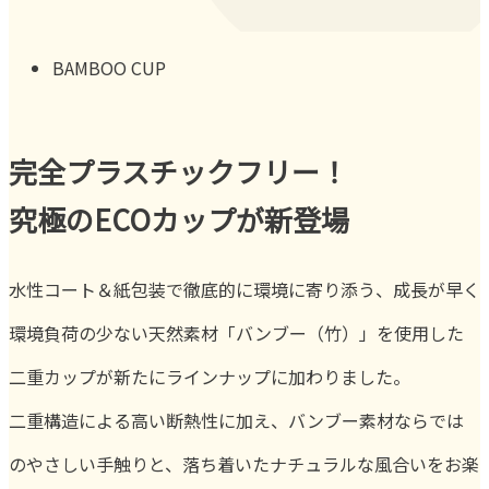
BAMBOO CUP
完全プラスチックフリー！
究極のECOカップが新登場
水性コート＆紙包装で徹底的に環境に寄り添う、成長が早く
環境負荷の少ない天然素材「バンブー（竹）」を使用した
二重カップが新たにラインナップに加わりました。
二重構造による高い断熱性に加え、バンブー素材ならでは
のやさしい手触りと、落ち着いたナチュラルな風合いをお楽